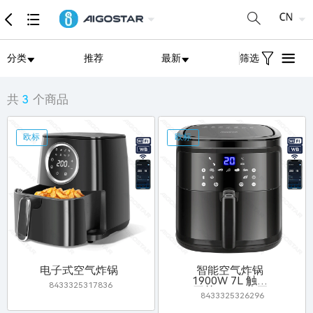
分类
推荐
最新
筛选
共
3
个商品
欧标
欧标
电子式空气炸锅
智能空气炸锅
1900W 7L 触摸
8433325317836
开关 WiFi+蓝牙
8433325326296