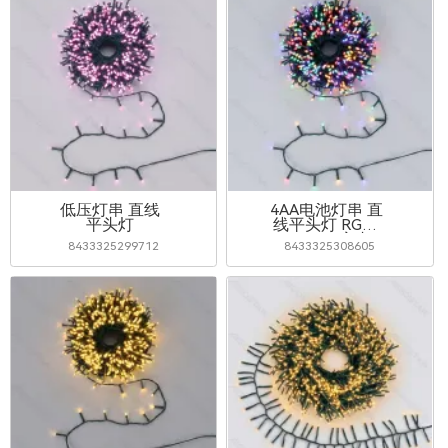
低压灯串 直线
4AA电池灯串 直
平头灯
线平头灯 RGBY
20m IP44室内&
8433325299712
8433325308605
室外