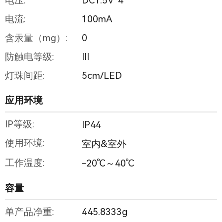
电压:
DC1.5V*4
电流:
100mA
含汞量（mg）:
0
防触电等级:
III
灯珠间距:
5cm/LED
应用环境
IP等级:
IP44
使用环境:
室内&室外
工作温度:
-20℃～40℃
容量
单产品净重:
445.8333g