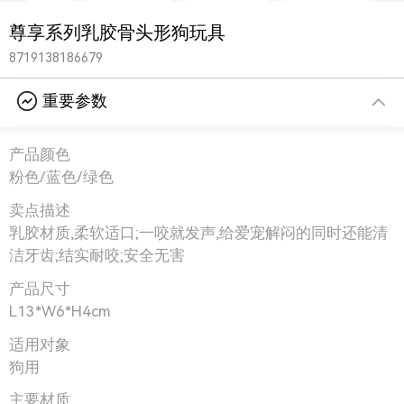
尊享系列乳胶骨头形狗玩具
8719138186679
重要参数
产品颜色
粉色/蓝色/绿色
卖点描述
乳胶材质,柔软适口;一咬就发声,给爱宠解闷的同时还能清
洁牙齿;结实耐咬;安全无害
产品尺寸
L13*W6*H4cm
适用对象
狗用
主要材质