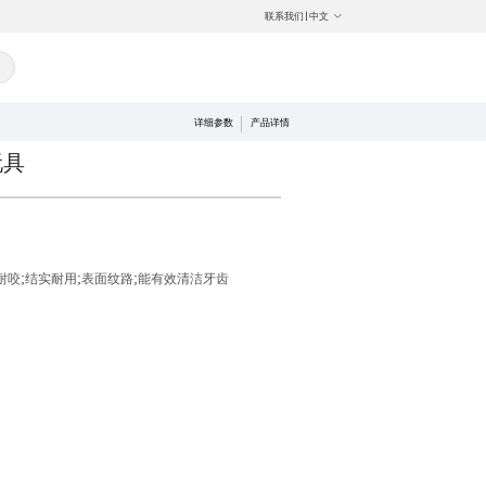
联系我们
|
中文
详细参数
产品详情
玩具
耐咬;结实耐用;表面纹路;能有效清洁牙齿