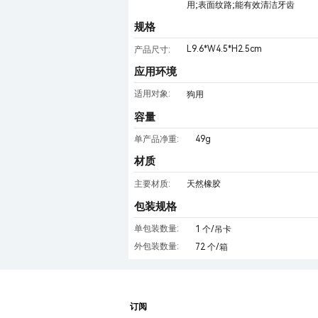
用;表面纹路;能有效清洁牙齿
规格
L9.6*W4.5*H2.5cm
产品尺寸:
应用环境
适用对象:
狗用
容量
49g
单产品净重:
材质
主要材质:
天然橡胶
包装规格
单包装数量:
1 个/吊卡
外包装数量:
72 个/箱
订阅