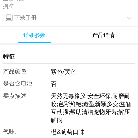
搪胶
下载手册
详细参数
产品详情
特征
产品颜色:
紫色/黄色
是否含电池:
否
卖点描述:
天然无毒橡胶;安全环保,耐磨耐
咬;色彩鲜艳;造型新颖多变;益智
互动强;帮助清洁宠物牙齿;解压
解闷
气味:
橙&葡萄口味