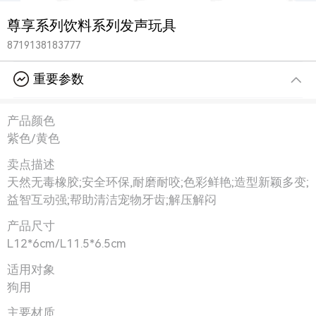
尊享系列饮料系列发声玩具
8719138183777
重要参数
产品颜色
紫色/黄色
卖点描述
天然无毒橡胶;安全环保,耐磨耐咬;色彩鲜艳;造型新颖多变;
益智互动强;帮助清洁宠物牙齿;解压解闷
产品尺寸
L12*6cm/L11.5*6.5cm
适用对象
狗用
主要材质