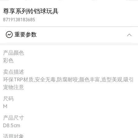
尊享系列铃铛球玩具
8719138183685
重要参数
产品颜色
彩色
卖点描述
环保TRP材质,安全无毒,防腐耐咬;颜色丰富,造型美观,吸引
宠物注意
尺码
M
产品尺寸
D8.5cm
适用对象