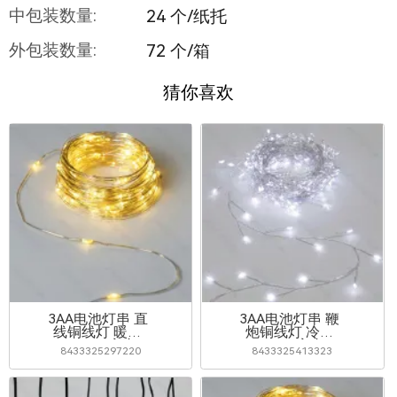
中包装数量:
24 个/纸托
外包装数量:
72 个/箱
猜你喜欢
3AA电池灯串 直
3AA电池灯串 鞭
线铜线灯 暖白
炮铜线灯 冷白
10m IP44室内&
6m IP44室内&
8433325297220
8433325413323
室外
室外