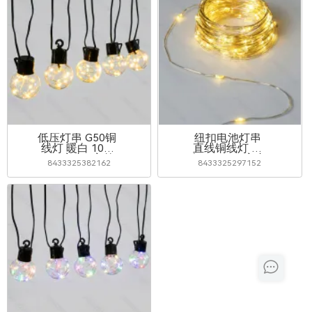
低压灯串 G50铜
纽扣电池灯串
线灯 暖白 10m
直线铜线灯 暖
IP44室内&室外
白 2m IP20室内
8433325382162
8433325297152