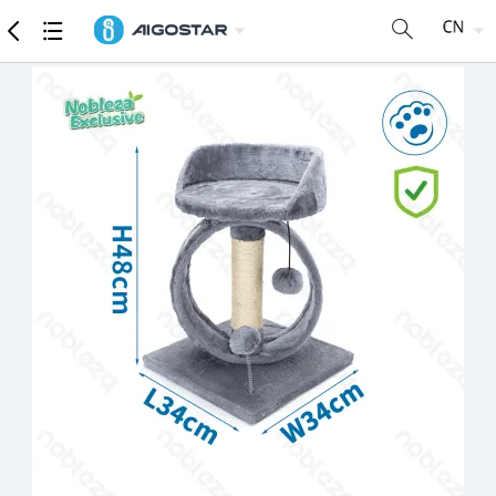
商品
详细参数