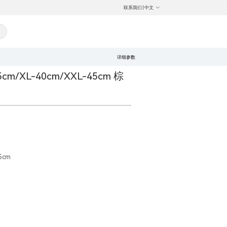
联系我们
|
中文
详细参数
/XL-40cm/XXL-45cm 棕
5cm