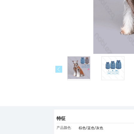
特征
产品颜色:
棕色/蓝色/灰色