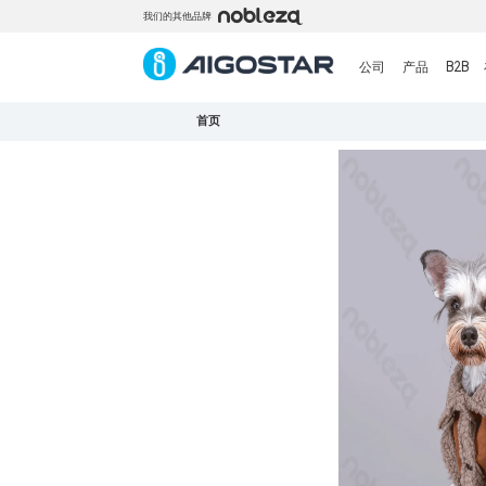
我们的其他品牌
公司
产品
B2B
首页