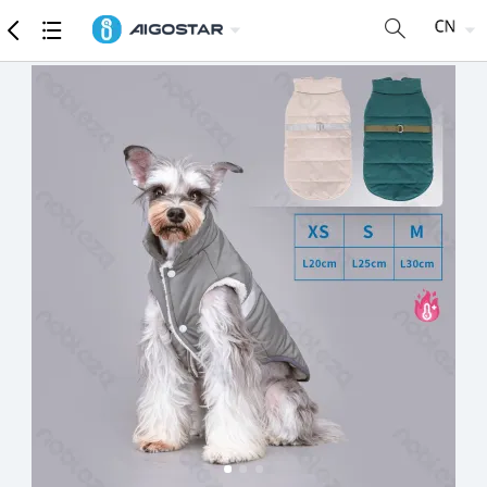
商品
详细参数