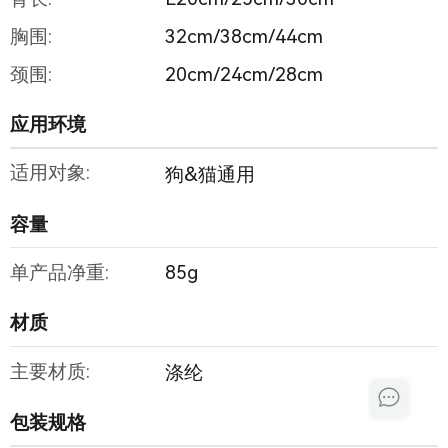
胸围:
32cm/38cm/44cm
颈围:
20cm/24cm/28cm
应用环境
适用对象:
狗&猫通用
容量
单产品净重:
85g
材质
主要材质:
涤纶
包装规格