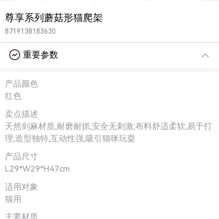
尊享系列蘑菇形猫爬架
8719138183630
重要参数
产品颜色
红色
卖点描述
天然剑麻材质,耐磨耐抓,安全无刺激;布料舒适柔软,易于打
理;造型独特,互动性强,吸引猫咪玩耍
产品尺寸
L29*W29*H47cm
适用对象
猫用
主要材质