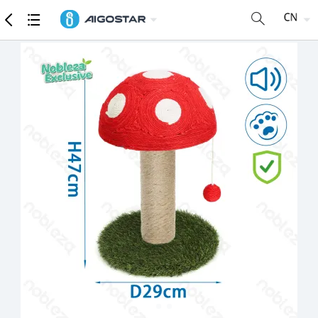
商品
详细参数