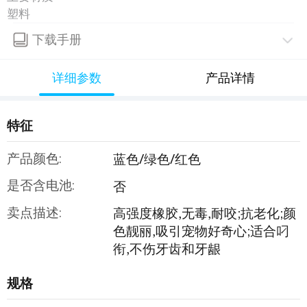
塑料
下载手册
详细参数
产品详情
特征
产品颜色:
蓝色/绿色/红色
是否含电池:
否
卖点描述:
高强度橡胶,无毒,耐咬;抗老化;颜
色靓丽,吸引宠物好奇心;适合叼
衔,不伤牙齿和牙龈
规格