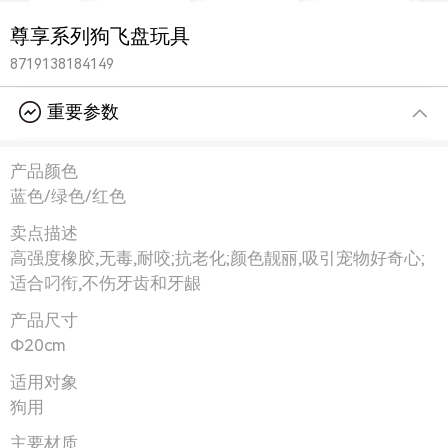
尊享系列狗飞盘玩具
8719138184149
重要参数
产品颜色
蓝色/绿色/红色
卖点描述
高强度橡胶,无毒,耐咬;抗老化;颜色靓丽,吸引宠物好奇心;
适合叼衔,不伤牙齿和牙龈
产品尺寸
Φ20cm
适用对象
狗用
主要材质