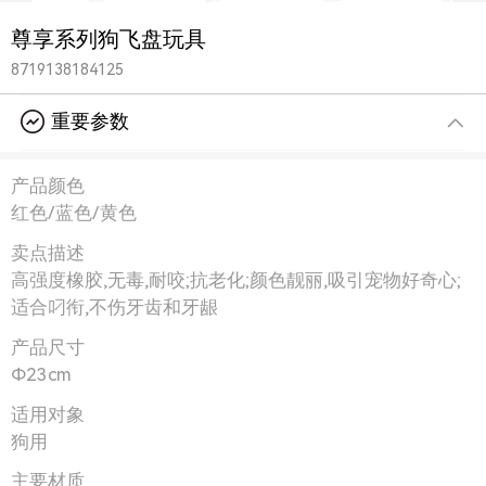
尊享系列狗飞盘玩具
8719138184125
重要参数
产品颜色
红色/蓝色/黄色
卖点描述
高强度橡胶,无毒,耐咬;抗老化;颜色靓丽,吸引宠物好奇心;
适合叼衔,不伤牙齿和牙龈
产品尺寸
Φ23cm
适用对象
狗用
主要材质