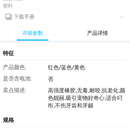
塑料
下载手册
详细参数
产品详情
特征
产品颜色:
红色/蓝色/黄色
是否含电池:
否
卖点描述:
高强度橡胶,无毒,耐咬;抗老化;颜
色靓丽,吸引宠物好奇心;适合叼
衔,不伤牙齿和牙龈
规格