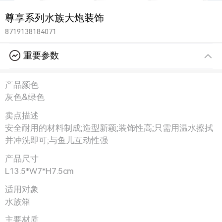
尊享系列水族大炮装饰
8719138184071
重要参数
产品颜色
灰色&绿色
卖点描述
安全耐用的材料制成;造型新颖;装饰性高;只需用温水擦拭
并冲洗即可;与鱼儿互动性强
产品尺寸
L13.5*W7*H7.5cm
适用对象
水族箱
主要材质