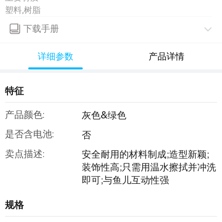
塑料,树脂
下载手册
详细参数
产品详情
特征
产品颜色:
灰色&绿色
是否含电池:
否
卖点描述:
安全耐用的材料制成;造型新颖;
装饰性高;只需用温水擦拭并冲洗
即可;与鱼儿互动性强
规格