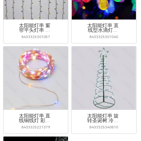
太阳能灯串 窗
太阳能灯串 直
帘平头灯串 暖
线型水滴灯串
白 3m+1m*1m
RGBY 2m+10m
8433325301057
8433325301040
IP65室外专用
IP65室外专用
10挂
太阳能灯串 直
太阳能灯串 旋
线铜线灯 彩光
转圣诞树 冷白
2m+30m IP65
2m+0.75m IP65
8433325221379
8433325340810
室外专用