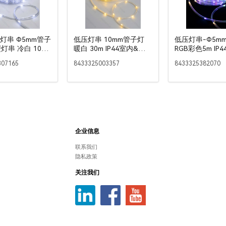
池灯串 Φ5mm管子
低压灯串 10mm管子灯
低压灯串-Φ5m
灯串 冷白 10m
暖白 30m IP44室内&室
RGB彩色5m IP
内&室外
外 彩盒
室外
307165
8433325003357
8433325382070
企业信息
联系我们
隐私政策
关注我们