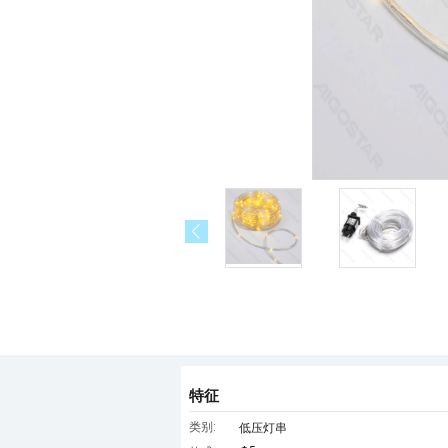
特征
类别:
低压灯串