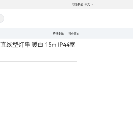
联系我们
|
中文
详细参数
猜你喜欢
线型灯串 暖白 15m IP44室