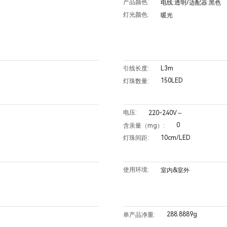
产品颜色:
电线:透明/适配器:黑色
灯光颜色:
暖光
定
L3m
引线长度:
150LED
灯珠数量:
电压:
220-240V～
0
含汞量（mg）:
10cm/LED
灯珠间距:
使用环境:
室内&室外
288.8889g
单产品净重: