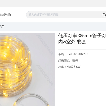
在线购物
子灯
低压灯串 Φ5mm管子灯直
内&室外 彩盒
条码：8433325307233
灯光颜色：暖光
功率：MAX.3.6W