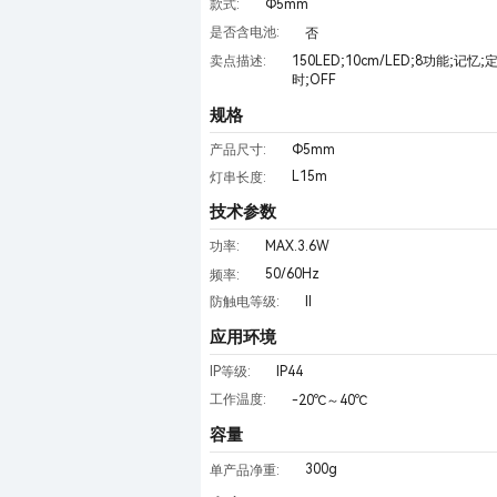
Φ5mm
款式:
是否含电池:
否
卖点描述:
150LED;10cm/LED;8功能;记忆;
时;OFF
规格
Φ5mm
产品尺寸:
L15m
灯串长度:
技术参数
MAX.3.6W
功率:
50/60Hz
频率:
II
防触电等级:
应用环境
IP44
IP等级:
工作温度:
-20℃～40℃
容量
300g
单产品净重: