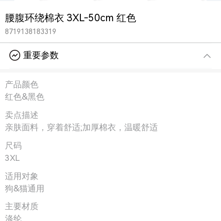
腰腹环绕棉衣 3XL-50cm 红色
8719138183319
重要参数
产品颜色
红色&黑色
卖点描述
亲肤面料，穿着舒适;加厚棉衣，温暖舒适
尺码
3XL
适用对象
狗&猫通用
主要材质
涤纶