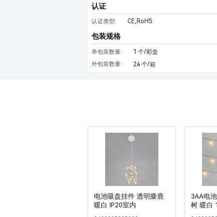
认证
CE,RoHS
认证类型:
包装规格
单包装数量:
1 个/彩盒
外包装数量:
24 个/箱
电池吸盘挂件 透明麋鹿
3AA电
暖白 IP20室内
树 暖白 1