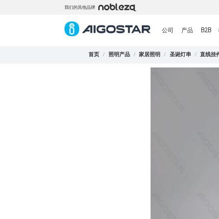
我们的其他品牌
公司
产品
B2B
首页
/
照明产品
/
家居照明
/
圣诞灯串
/
直线挂