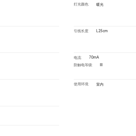
灯光颜色:
暖光
L25cm
引线长度:
70mA
电流:
III
防触电等级:
使用环境:
室内