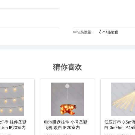
中包装数量:
6 个/热缩膜
猜你喜欢
池灯串 挂件圣诞
电池吸盘挂件 小号圣诞
低压灯串 0.5m
.5m IP20室内
飞机 暖白 IP20室内
白 3m+5m IP4
外 8挂