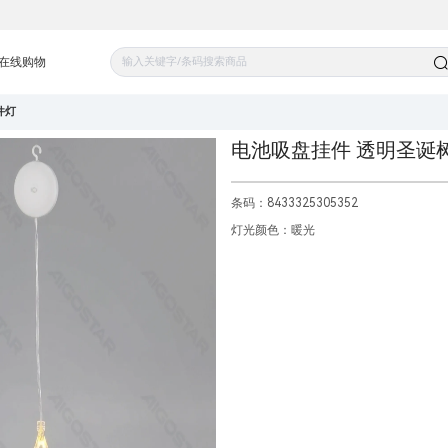
在线购物
件灯
电池吸盘挂件 透明圣诞树 
条码：8433325305352
灯光颜色：暖光