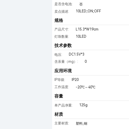
是否含电池:
否
10LED;ON;OFF
卖点描述:
规格
L15.3*W19cm
产品尺寸:
10LED
灯珠数量:
技术参数
DC1.5V*3
电压:
0
含汞量（mg）:
应用环境
IP20
IP等级:
工作温度:
-20℃～40℃
容量
125g
单产品净重:
材质
主要材质:
塑料,铜