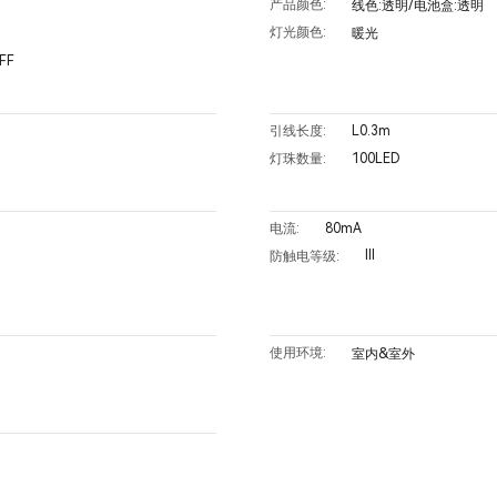
产品颜色:
线色:透明/电池盒:透明
灯光颜色:
暖光
FF
L0.3m
引线长度:
100LED
灯珠数量:
80mA
电流:
III
防触电等级:
使用环境:
室内&室外