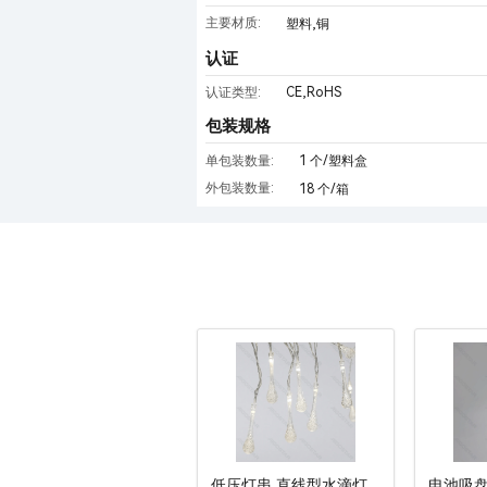
主要材质:
塑料,铜
认证
CE,RoHS
认证类型:
包装规格
单包装数量:
1 个/塑料盒
外包装数量:
18 个/箱
低压灯串 直线型水滴灯
电池吸盘