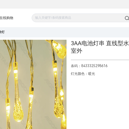
在线购物
件灯
3AA电池灯串 直线型水滴
室外
条码：8433325298616
灯光颜色：暖光