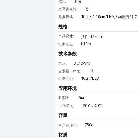
款式:
水滴
是否含电池:
否
卖点描述:
100LED;10cm/LED;8功能;定时;O
规格
产品尺寸:
挂件:H76mm
L10m
灯串长度:
技术参数
DC1.5V*3
电压:
0
含汞量（mg）:
10cm/LED
灯珠间距:
应用环境
IP44
IP等级:
工作温度:
-20℃～40℃
容量
750g
单产品净重:
材质