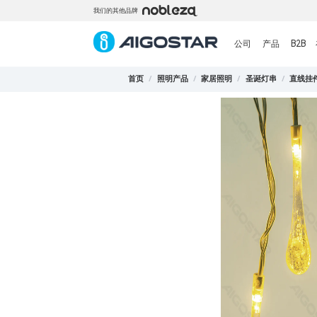
我们的其他品牌
公司
产品
B2B
首页
/
照明产品
/
家居照明
/
圣诞灯串
/
直线挂