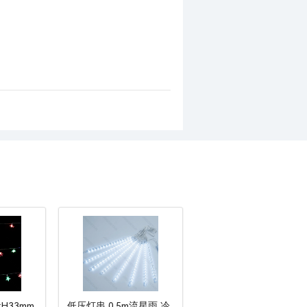
:H33mm
低压灯串 0.5m流星雨 冷