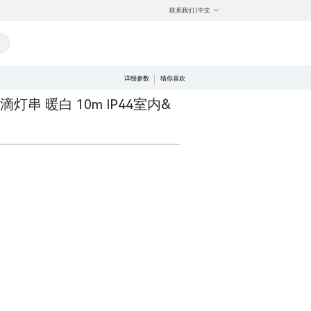
联系我们
|
中文
详细参数
猜你喜欢
灯串 暖白 10m IP44室内&