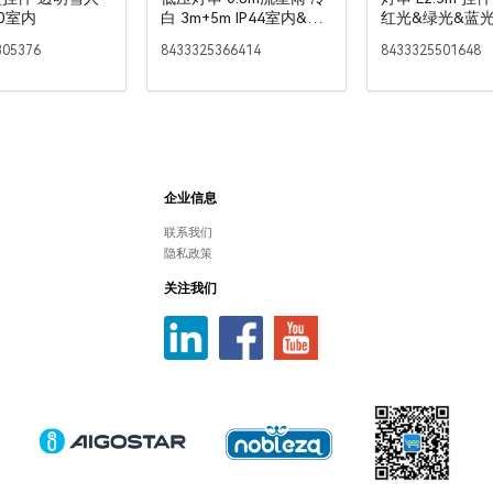
20室内
白 3m+5m IP44室内&室
红光&绿光&蓝
外 8挂
25LED IP44
305376
8433325366414
8433325501648
企业信息
联系我们
隐私政策
关注我们