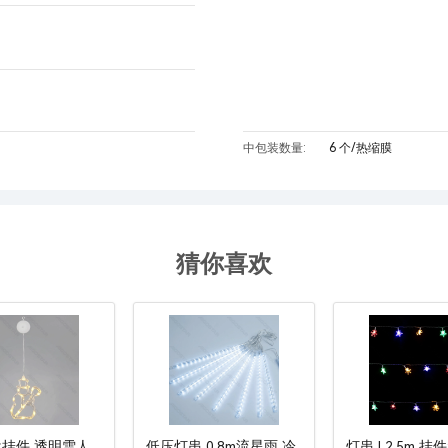
中包装数量:
6 个/热缩膜
猜你喜欢
挂件 透明雪人
低压灯串 0.8m流星雨 冷
灯串 L2.5m 挂件