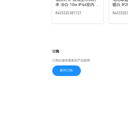
串 冷白 10m IP44室内&
暖白 IP
室外
8433325381721
8433325
订阅
订阅以接收最新的产品新闻
邮件订阅