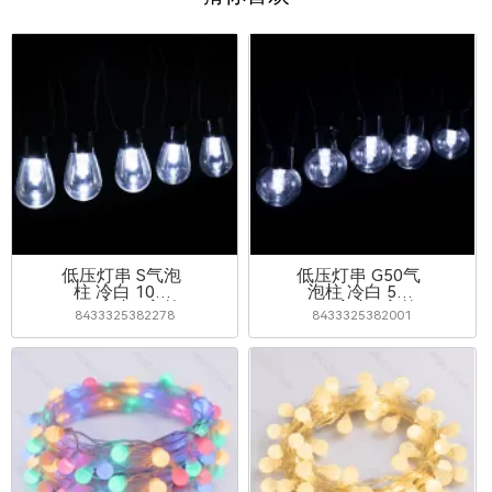
低压灯串 S气泡
低压灯串 G50气
柱 冷白 10m
泡柱 冷白 5m
IP44室内&室外
IP44室内&室外
8433325382278
8433325382001