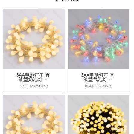
3AA电池灯串 直
3AA电池灯串 直
线型奶泡灯串
线型气泡灯串
暖白 10m IP44
RGBY 2.5m IP44
8433325298340
8433325298470
室内&室外
室内&室外