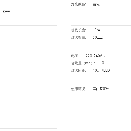
灯光颜色:
白光
时;OFF
L3m
引线长度:
50LED
灯珠数量:
电压:
220-240V～
0
含汞量（mg）:
10cm/LED
灯珠间距:
使用环境:
室内&室外