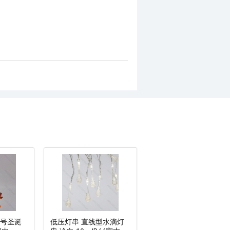
小号圣诞
低压灯串 直线型水滴灯