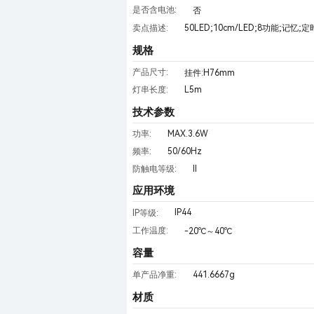
是否含电池:
否
卖点描述:
50LED;10cm/LED;8功能;记忆;定
规格
产品尺寸:
挂件:H76mm
L5m
灯串长度:
技术参数
MAX.3.6W
功率:
50/60Hz
频率:
II
防触电等级:
应用环境
IP44
IP等级:
工作温度:
-20℃～40℃
容量
441.6667g
单产品净重:
材质