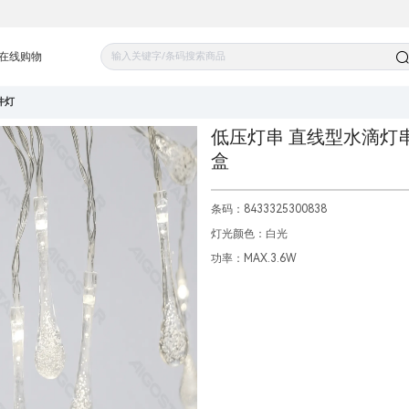
在线购物
件灯
低压灯串 直线型水滴灯串 
盒
条码：8433325300838
灯光颜色：白光
功率：MAX.3.6W