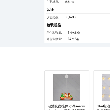
主要材质:
塑料,铜
认证
CE,RoHS
认证类型:
包装规格
单包装数量:
1 个/彩盒
外包装数量:
24 个/箱
电池吸盘挂件 小号merry
3AA电