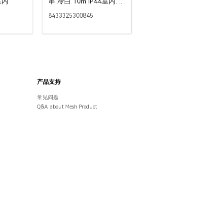
室内
串 冷白 10m IP44室内&
室外 彩盒
8433325300845
产品支持
常见问题
Q&A about Mesh Product