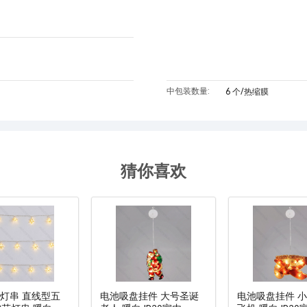
中包装数量:
6 个/热缩膜
猜你喜欢
池灯串 直线型五
电池吸盘挂件 大号圣诞
电池吸盘挂件 