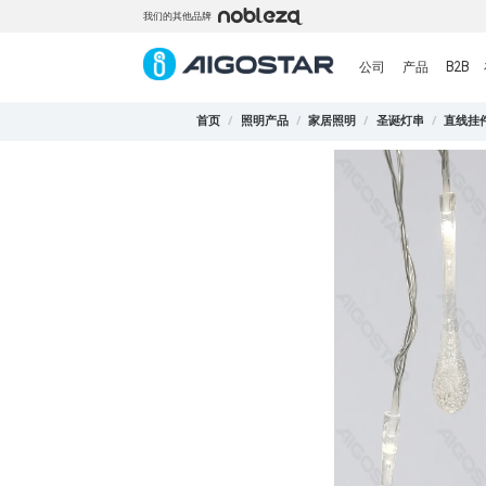
我们的其他品牌
公司
产品
B2B
首页
/
照明产品
/
家居照明
/
圣诞灯串
/
直线挂