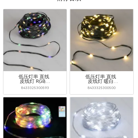
低压灯串 直线
低压灯串 直线
皮线灯 RGBY
皮线灯 暖白
20m IP44室内&
30m IP44室内&
8433325300593
8433325300500
室外 彩盒
室外 彩盒