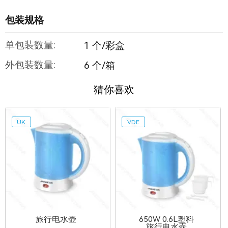
包装规格
单包装数量:
1 个/彩盒
外包装数量:
6 个/箱
猜你喜欢
UK
VDE
旅行电水壶
650W 0.6L塑料
旅行电水壶