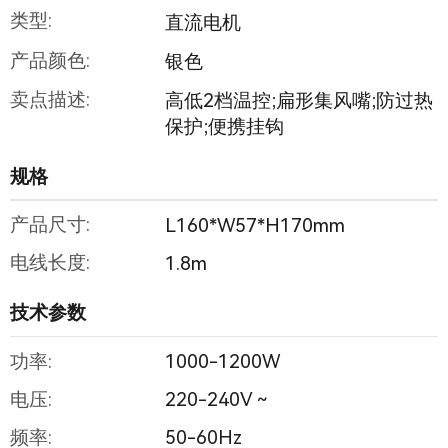
类型:
直流电机
产品颜色:
银色
卖点描述:
高低2档温控;扁形集风嘴;防过热
保护;便携挂钩
规格
产品尺寸:
L160*W57*H170mm
电线长度:
1.8m
技术参数
功率:
1000-1200W
电压:
220-240V ~
频率:
50-60Hz