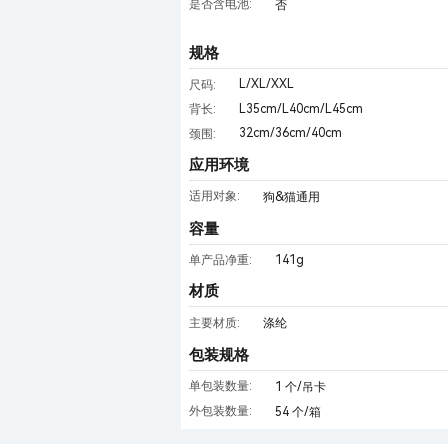
是否含电池:
否
规格
L/XL/XXL
尺码:
L35cm/L40cm/L45cm
背长:
32cm/36cm/40cm
颈围:
应用环境
适用对象:
狗&猫通用
容量
141g
单产品净重:
材质
主要材质:
涤纶
包装规格
单包装数量:
1 个/吊卡
外包装数量:
54 个/箱