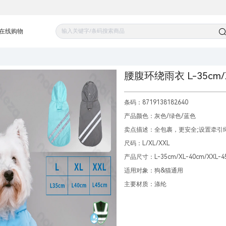
在线购物
腰腹环绕雨衣 L-35cm/X
条码：8719138182640
产品颜色：灰色/绿色/蓝色
卖点描述：全包裹，更安全;设置牵引
尺码：L/XL/XXL
产品尺寸：L-35cm/XL-40cm/XXL-4
适用对象：狗&猫通用
主要材质：涤纶