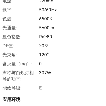
电流:
220mA
频率:
50/60Hz
色温:
6500K
光通量:
5600lm
显色指数:
Ra≥80
DF值:
≥0.9
光束角:
120°
含汞量（mg）:
0
声称与白炽灯相
307W
等的功率:
能效等级:
E
应用环境