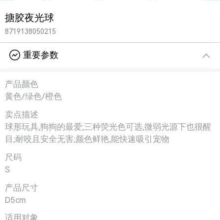
搪胶夜光球
8719138050215
重要参数
产品颜色
黄色/绿色/橙色
卖点描述
球形玩具,狗狗的最爱;三种荧光色可选,微弱光源下也很醒
目;耐咬且安全无害;颜色鲜艳,能快速吸引宠物
尺码
S
产品尺寸
D5cm
适用对象