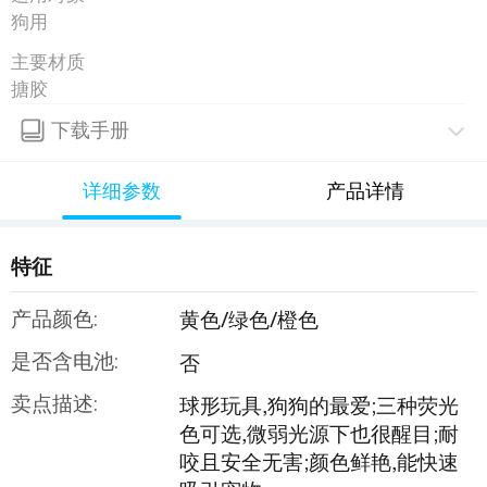
狗用
主要材质
搪胶
下载手册
详细参数
产品详情
特征
产品颜色:
黄色/绿色/橙色
是否含电池:
否
卖点描述:
球形玩具,狗狗的最爱;三种荧光
色可选,微弱光源下也很醒目;耐
咬且安全无害;颜色鲜艳,能快速