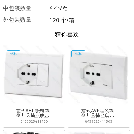
中包装数量:
6 个/盒
外包装数量:
120 个/箱
猜你喜欢
意标
意标
意式ABL系列 墙
意式AVP暗装墙
壁开关插座组合
壁开关插座白色
（P40+双控开
（双控开关
8433325411480
8433325411503
关）
+P40插座）