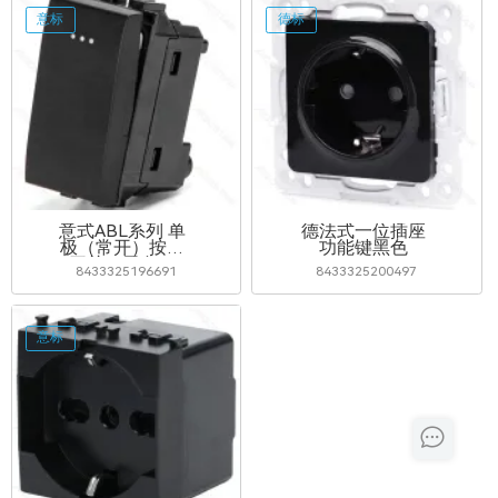
意标
德标
意式ABL系列 单
德法式一位插座
极（常开）按钮
功能键黑色
开关（黑色）
8433325196691
8433325200497
意标