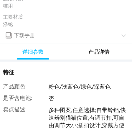
猫用
主要材质
涤纶
下载手册
详细参数
产品详情
特征
产品颜色:
粉色/浅蓝色/绿色/深蓝色
是否含电池:
否
卖点描述:
多种图案,任意选择;自带铃铛,快
速辨别猫猫位置;有调节扣,可自
由调节大小;插扣设计,穿戴方便