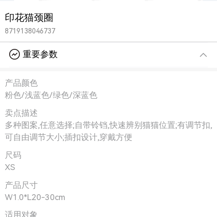
印花猫颈圈
8719138046737
重要参数
产品颜色
粉色/浅蓝色/绿色/深蓝色
卖点描述
多种图案,任意选择;自带铃铛,快速辨别猫猫位置;有调节扣,
可自由调节大小;插扣设计,穿戴方便
尺码
XS
产品尺寸
W1.0*L20-30cm
适用对象